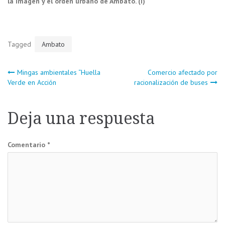
la imagen y el orden urbano de Ambato. (I)
Tagged
Ambato
Navegación
Mingas ambientales “Huella
Comercio afectado por
Verde en Acción
racionalización de buses
de
Deja una respuesta
entradas
Comentario
*