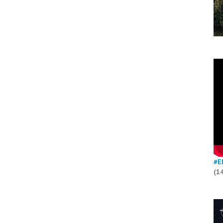
#E
(1