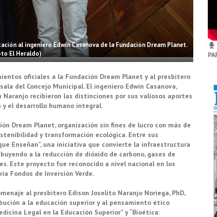
itación al ingeniero Edwin Casanova de la Fundación Dream Planet.
oto El Heraldo)
PA
entos oficiales a la Fundación Dream Planet y al presbítero
 sala del Concejo Municipal. El ingeniero Edwin Casanova,
n Naranjo recibieron las distinciones por sus valiosos aportes
 y el desarrollo humano integral.
ión Dream Planet, organización sin fines de lucro con más de
stenibilidad y transformación ecológica. Entre sus
que Enseñan”, una iniciativa que convierte la infraestructura
buyendo a la reducción de dióxido de carbono, gases de
s. Este proyecto fue reconocido a nivel nacional en los
ría Fondos de Inversión Verde.
omenaje al presbítero Edison Joselito Naranjo Noriega, PhD,
bución a la educación superior y al pensamiento ético
edicina Legal en la Educación Superior” y “Bioética: