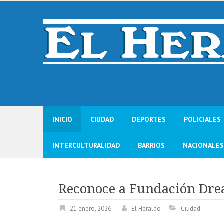
Skip
to
content
INICIO
CIUDAD
DEPORTES
POLICIALES
INTERCULTURALIDAD
BARRIOS
NACIONALES
Reconoce a Fundación Drea
21 enero, 2026
El Heraldo
Ciudad