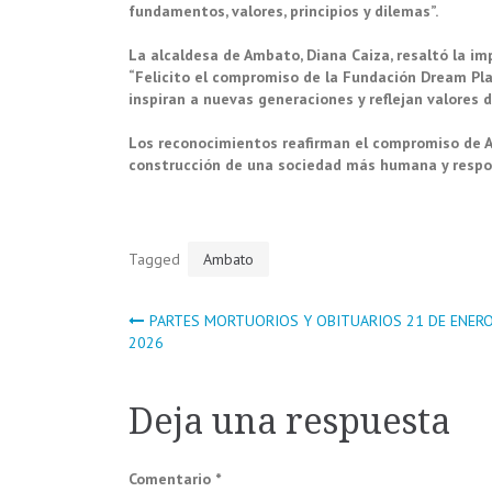
fundamentos, valores, principios y dilemas”.
La alcaldesa de Ambato, Diana Caiza, resaltó la im
“Felicito el compromiso de la Fundación Dream Pla
inspiran a nuevas generaciones y reflejan valores d
Los reconocimientos reafirman el compromiso de Am
construcción de una sociedad más humana y respon
Tagged
Ambato
Navegación
PARTES MORTUORIOS Y OBITUARIOS 21 DE ENERO
2026
de
Deja una respuesta
entradas
Comentario
*