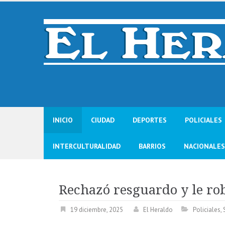
Skip
to
content
INICIO
CIUDAD
DEPORTES
POLICIALES
INTERCULTURALIDAD
BARRIOS
NACIONALES
Rechazó resguardo y le rob
19 diciembre, 2025
El Heraldo
Policiales
,