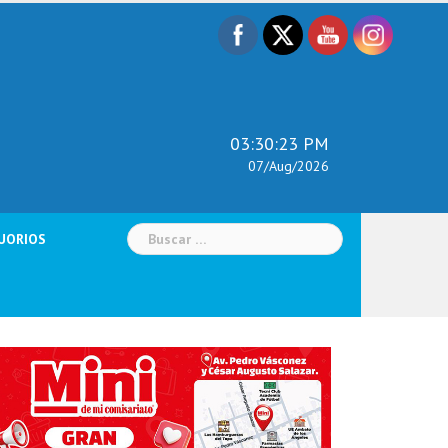
03:30:25 PM
07/Aug/2026
Buscar:
UORIOS