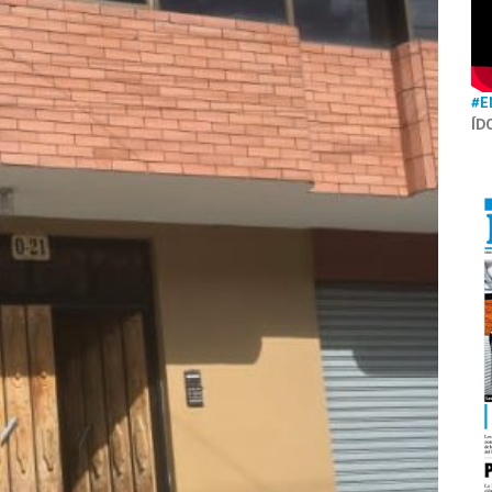
#E
ÍD