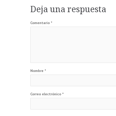
de
Deja una respuesta
entradas
Comentario
*
Nombre
*
Correo electrónico
*