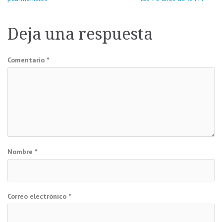
de
Deja una respuesta
entradas
Comentario
*
Nombre
*
Correo electrónico
*