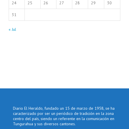
24
25
26
27
28
29
30
31
« Jul
Diario El Heraldo, fundado un 15 de marzo de 1958, se ha
caracterizado por ser un periódico de tradición en la zona
centro del país, siendo un referente en la comunicación en
Tungurahua y sus diversos cantones.