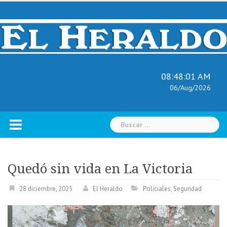
Skip
to
content
08:48:02 AM
06/Aug/2026
Buscar:
Quedó sin vida en La Victoria
28 diciembre, 2025
El Heraldo
Policiales
,
Seguridad