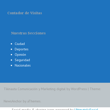
Contador de Visitas
Nuestras Secciones
Ciudad
Deportes
Opinión
Seguridad
Nacionales
Tikinauta Comunicación y Marketing digital by WordPress
|
Theme:
NewsAnchor
by aThemes.
Social media & sharing icons powered by
UltimatelySocial