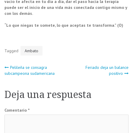
vacío te afecta en tu día a día, dar el paso hacia la terapia
puede ser el inicio de una vida más conectada contigo mismo y
con los demás.
“Lo que niegas te somete, lo que aceptas te transforma.” (O)
Tagged
Ambato
Navegación
Pelileña se consagra
Feriado deja un balance
subcampeona sudamericana
positivo
de
Deja una respuesta
entradas
Comentario
*