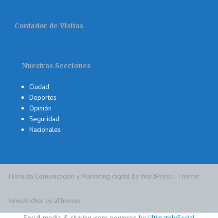
Contador de Visitas
Nuestras Secciones
Ciudad
Deportes
Opinión
Seguridad
Nacionales
Tikinauta Comunicación y Marketing digital by WordPress
|
Theme:
NewsAnchor
by aThemes.
Social media & sharing icons powered by
UltimatelySocial