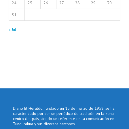
24
25
26
27
28
29
30
31
« Jul
Diario El Heraldo, fundado un 15 de marzo de 1958, se ha
caracterizado por ser un periódico de tradición en la zona
centro del país, siendo un referente en la comunicación en
Tungurahua y sus diversos cantones.