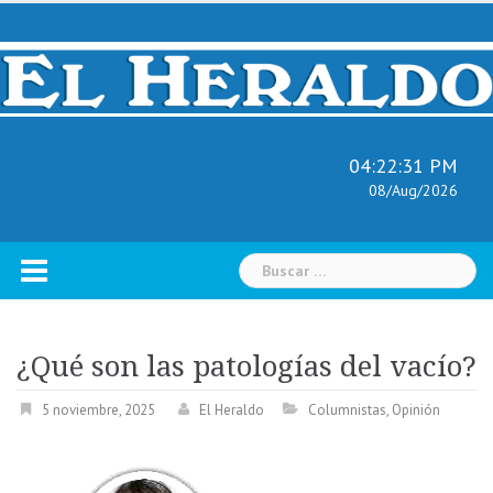
Skip
to
content
04:22:32 PM
08/Aug/2026
Buscar:
¿Qué son las patologías del vacío?
5 noviembre, 2025
El Heraldo
Columnistas
,
Opinión