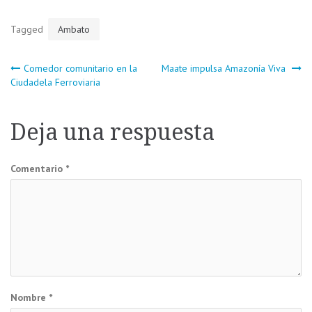
Tagged
Ambato
Navegación
Comedor comunitario en la
Maate impulsa Amazonía Viva
Ciudadela Ferroviaria
de
Deja una respuesta
entradas
Comentario
*
Nombre
*