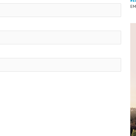
#E
EM