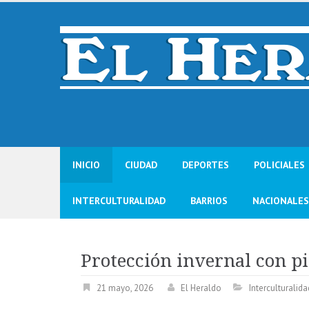
Skip
to
content
INICIO
CIUDAD
DEPORTES
POLICIALES
INTERCULTURALIDAD
BARRIOS
NACIONALES
Protección invernal con pi
21 mayo, 2026
El Heraldo
Interculturalida