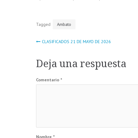
Tagged
Ambato
Navegación
CLASIFICADOS 21 DE MAYO DE 2026
de
Deja una respuesta
entradas
Comentario
*
Nombre
*