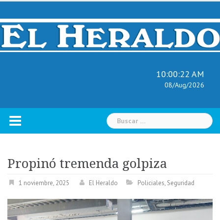
Skip
to
content
10:00:23 AM
08/Aug/2026
Buscar:
Propinó tremenda golpiza
1 noviembre, 2025
El Heraldo
Policiales
,
Seguridad