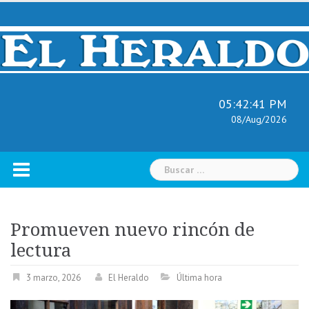
Skip
to
content
05:42:42 PM
08/Aug/2026
Buscar:
Promueven nuevo rincón de
lectura
3 marzo, 2026
El Heraldo
Última hora