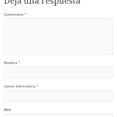
Deja una respuesta
entradas
Comentario
*
Nombre
*
Correo electrónico
*
Web