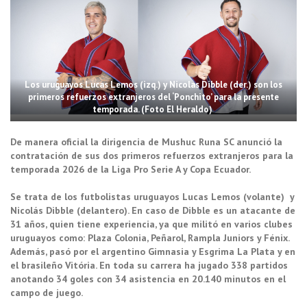
Los uruguayos Lucas Lemos (izq.) y Nicolas Dibble (der.) son los
primeros refuerzos extranjeros del ‘Ponchito’ para la presente
temporada. (Foto El Heraldo)
De manera oficial la dirigencia de Mushuc Runa SC anunció la
contratación de sus dos primeros refuerzos extranjeros para la
temporada 2026 de la Liga Pro Serie A y Copa Ecuador.
Se trata de los futbolistas uruguayos Lucas Lemos (volante) y
Nicolás Dibble (delantero). En caso de Dibble es un atacante de
31 años, quien tiene experiencia, ya que militó en varios clubes
uruguayos como: Plaza Colonia, Peñarol, Rampla Juniors y Fénix.
Además, pasó por el argentino Gimnasia y Esgrima La Plata y en
el brasileño Vitória. En toda su carrera ha jugado 338 partidos
anotando 34 goles con 34 asistencia en 20.140 minutos en el
campo de juego.