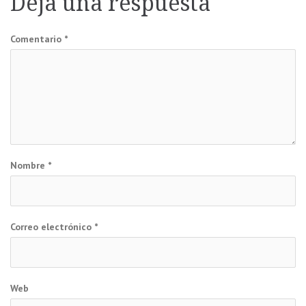
Deja una respuesta
entradas
Comentario
*
Nombre
*
Correo electrónico
*
Web