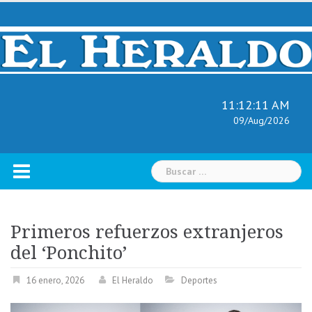
Skip
to
content
11:12:12 AM
09/Aug/2026
Buscar:
Primeros refuerzos extranjeros
del ‘Ponchito’
16 enero, 2026
El Heraldo
Deportes