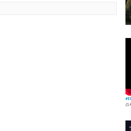
#E
(1