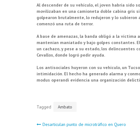
Al descender de su vehículo, el joven habría sido 
movilizaban en una camioneta doble cabina gris si
golpearon brutalmente, lo redujeron y lo subieron 
comenzó una ruta de terror.
A base de amenazas, la banda obligó a la víctima a
mantenían maniatado y bajo golpes constantes. El
un cachazo, y pese a su estado, los delincuentes 
Cevallos, donde logró pedir ayuda.
Los antisociales huyeron con su vehículo, un Tucs
intimidación. El hecho ha generado alarma y conmoc
modus operandi evidencia una organización delicti
Tagged
Ambato
Navegación
Desarticulan punto de microtráfico en Quero