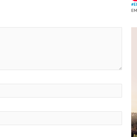
#E
EM