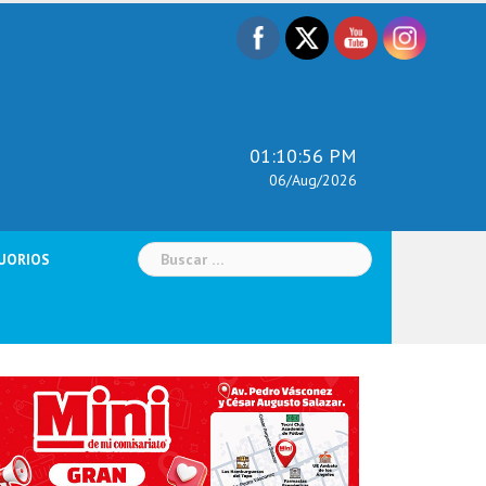
01:10:58 PM
06/Aug/2026
Buscar:
UORIOS