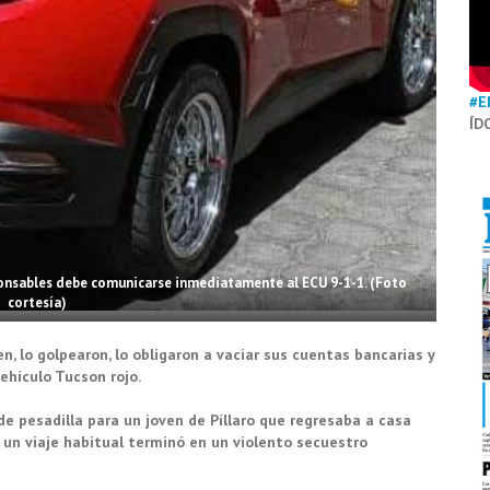
#E
ÍD
ponsables debe comunicarse inmediatamente al ECU 9-1-1. (Foto
cortesía)
, lo golpearon, lo obligaron a vaciar sus cuentas bancarias y
ehículo Tucson rojo.
e pesadilla para un joven de Píllaro que regresaba a casa
 un viaje habitual terminó en un violento secuestro