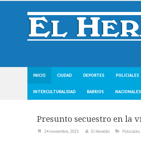
Skip
to
content
INICIO
CIUDAD
DEPORTES
POLICIALES
INTERCULTURALIDAD
BARRIOS
NACIONALES
Presunto secuestro en la v
24 noviembre, 2025
El Heraldo
Policiales