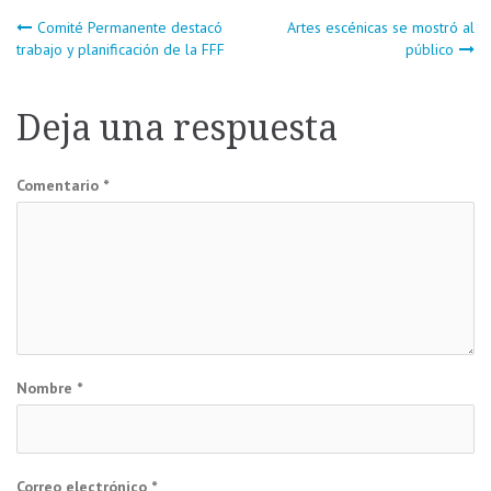
Navegación
Comité Permanente destacó
Artes escénicas se mostró al
trabajo y planificación de la FFF
público
de
Deja una respuesta
entradas
Comentario
*
Nombre
*
Correo electrónico
*