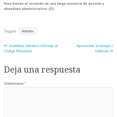
hora borran el recuerdo de una larga ausencia de gestión y
abandono administrativo. (O)
Tagged
Ambato
Navegación
Asamblea debatirá reformas al
Aprovechar el tiempo /
Código Monetario
Editorial
de
Deja una respuesta
entradas
Comentario
*