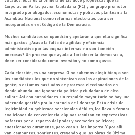
votados; esta es la primera de las doce propuestas que la
Corporación Participación Ciudadana (PC) y un grupo promotor
integrado por abogados, economistas y políticos plantean a la
Asamblea Nacional como reformas electorales para ser
incorporadas en el Código de la Democracia.
Muchos candidatos se opondrán y apelarán a que ello significa
más gastos. ¿Acaso la falta de agilidad y eficiencia
administrativa por las pugnas internas, no son también
onerosas? Un proceso que ayuda a fortalecer la democracia,
debe ser considerado como inversión y no como gasto.
Cada elección, es una sorpresa. O no sabemos elegir bien; o son
los candidatos los que no sintonizan con las aspiraciones de la
gente; o estamos hastiados de procesos eleccionarios en
donde abunda una ignorancia política y ciudadana de alto
calibre. Así con autoridades sin respaldo mayoritario no hay una
adecuada gestión por la carencia de liderazgo. Esta crisis de
legitimidad en gobiernos seccionales débiles, los lleva a formar
coaliciones de conveniencia, algunas resultan en expectativas
nefastas por el reparto del poder y acomodos políticos;
cuestionados duramente, pero vean si les importa. Y por allí
van, campantes, sonrientes, creyendo que las obras de última