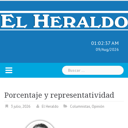
Skip
to
content
01:02:38 AM
09/Aug/2026
Buscar:
Porcentaje y representatividad
3 julio, 2026
El Heraldo
Columnistas
,
Opinión