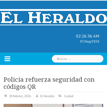
Skip
to
content
02:26:37 AM
07/Aug/2026
Buscar:
Policía refuerza seguridad con
códigos QR
28 febrero, 2026
El Heraldo
Ciudad