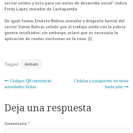
sector unidos y listo para ser entes de desarrollo social”, indicó
Fredy López, morador de Cashapamba.
De igual forma, Ernesto Bolívar, morador y dirigente barrial del
sector Simón Bolívar, señaló que el trabajo unido con la policía
genera resultados; sin embargo, aclaró que es necesaria la
aplicación de rondas nocturnas en la zona. (I)
Tagged
Ambato
Navegación
Códigos QR reportarán
Cédulas y pasaportes sin turno
actividades ilícitas
hasta julio
de
Deja una respuesta
entradas
Comentario
*