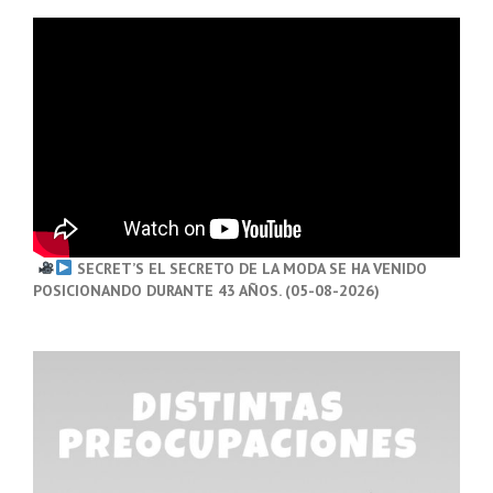
SECRET’S EL SECRETO DE LA MODA SE HA VENIDO
POSICIONANDO DURANTE 43 AÑOS. (05-08-2026)