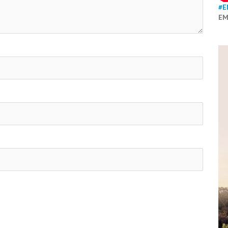
#E
EM