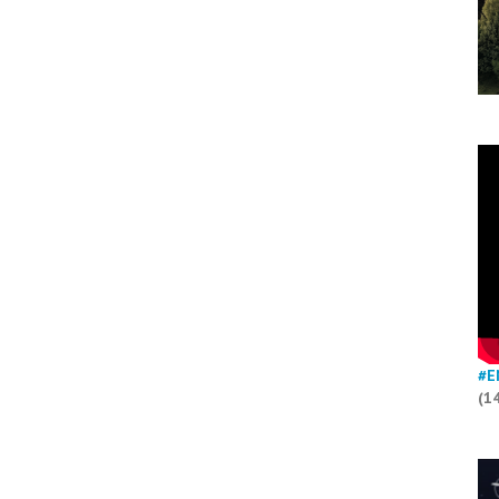
#E
(1