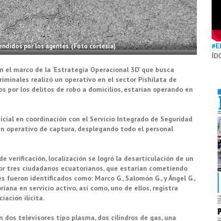
#E
endidos por los agentes. (Foto cortesía)
ÍD
n el marco de la ‘Estrategia Operacional 3D’ que busca
criminales realizó un operativo en el sector Pishilata de
s por los delitos de robo a domicilios, estarían operando en
dicial en coordinación con el Servicio Integrado de Seguridad
n operativo de captura, desplegando todo el personal
e verificación, localización se logró la desarticulación de un
or tres ciudadanos ecuatorianos, que estarían cometiendo
es fueron identificados como: Marco G., Salomón G., y Ángel G.,
iana en servicio activo, así como, uno de ellos, registra
iación ilícita.
 dos televisores tipo plasma, dos cilindros de gas, una