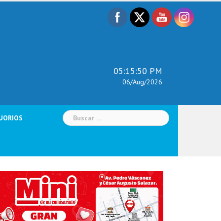
05:15:51 PM
06/Aug/2026
Buscar:
UORIOS