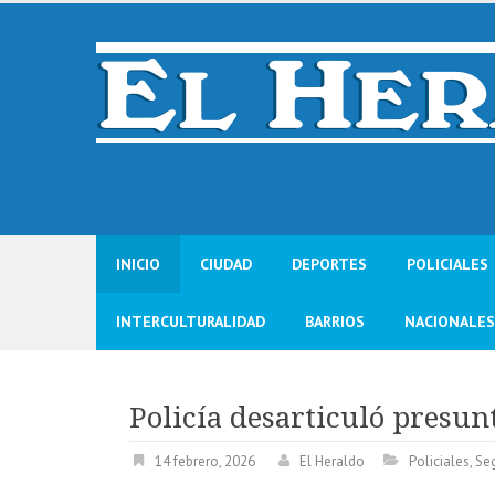
Skip
to
content
INICIO
CIUDAD
DEPORTES
POLICIALES
INTERCULTURALIDAD
BARRIOS
NACIONALES
Policía desarticuló presun
14 febrero, 2026
El Heraldo
Policiales
,
Se