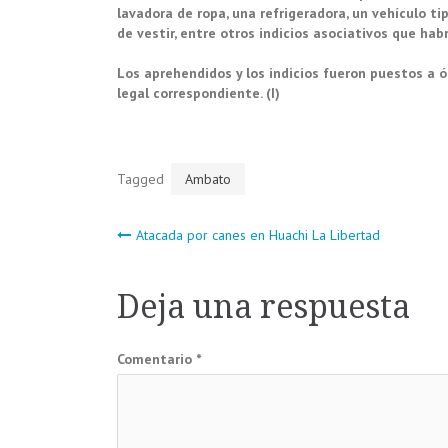
lavadora de ropa, una refrigeradora, un vehículo ti
de vestir, entre otros indicios asociativos que hab
Los aprehendidos y los indicios fueron puestos a
legal correspondiente. (I)
Tagged
Ambato
Navegación
Atacada por canes en Huachi La Libertad
de
Deja una respuesta
entradas
Comentario
*