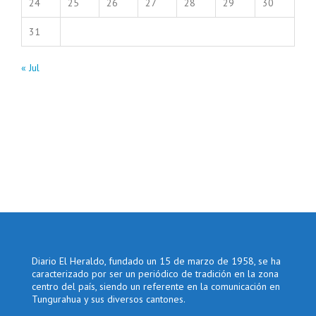
24
25
26
27
28
29
30
31
« Jul
Diario El Heraldo, fundado un 15 de marzo de 1958, se ha
caracterizado por ser un periódico de tradición en la zona
centro del país, siendo un referente en la comunicación en
Tungurahua y sus diversos cantones.