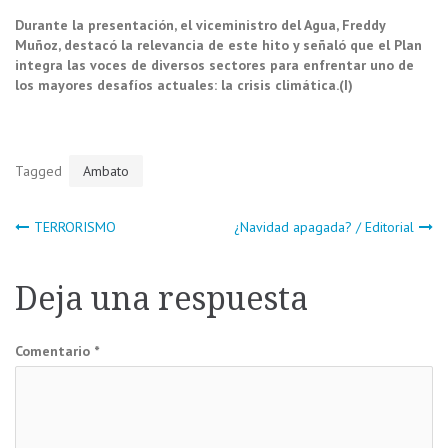
Durante la presentación, el viceministro del Agua, Freddy
Muñoz, destacó la relevancia de este hito y señaló que el Plan
integra las voces de diversos sectores para enfrentar uno de
los mayores desafíos actuales: la crisis climática.(I)
Tagged
Ambato
Navegación
TERRORISMO
¿Navidad apagada? / Editorial
de
Deja una respuesta
entradas
Comentario
*