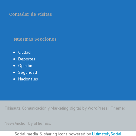
Contador de Visitas
Nuestras Secciones
Ciudad
Deportes
Opinión
Seguridad
Nacionales
Tikinauta Comunicación y Marketing digital by WordPress
|
Theme:
NewsAnchor
by aThemes.
Social media & sharing icons powered by
UltimatelySocial