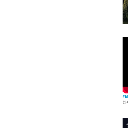
#E
(1