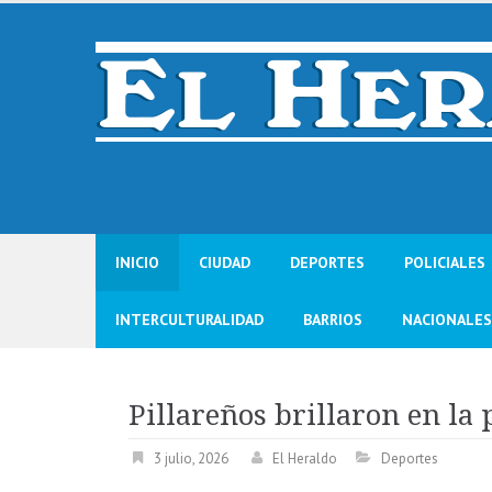
Skip
to
content
INICIO
CIUDAD
DEPORTES
POLICIALES
INTERCULTURALIDAD
BARRIOS
NACIONALES
Pillareños brillaron en la 
3 julio, 2026
El Heraldo
Deportes