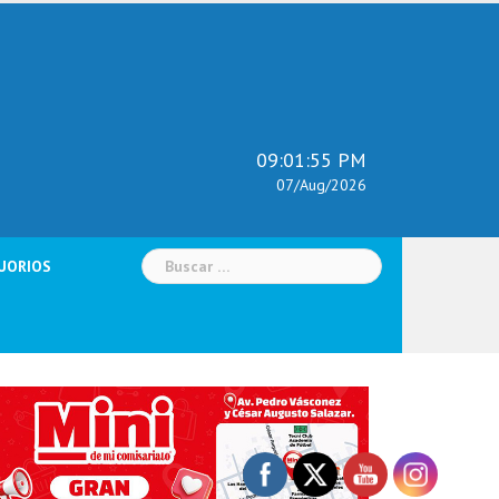
09:01:56 PM
07/Aug/2026
Buscar:
UORIOS