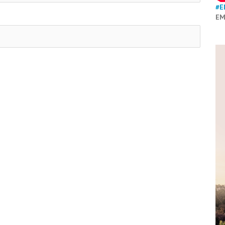
#E
EM