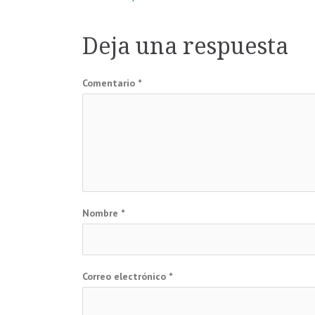
Navegación
de
Deja una respuesta
entradas
Comentario
*
Nombre
*
Correo electrónico
*