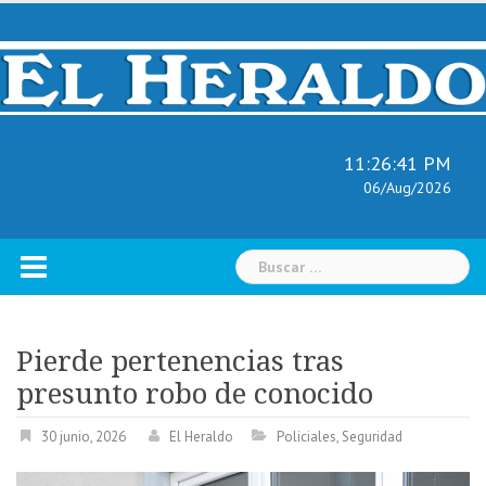
Skip
to
content
11:26:42 PM
06/Aug/2026
Buscar:
Pierde pertenencias tras
presunto robo de conocido
30 junio, 2026
El Heraldo
Policiales
,
Seguridad