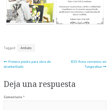
Tagged
Ambato
Navegación
Primera piedra para obra de
IESS firma convenios en
alcantarillado
Tungurahua
de
Deja una respuesta
entradas
Comentario
*