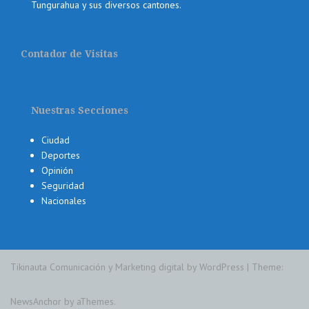
Tungurahua y sus diversos cantones.
Contador de Visitas
Nuestras Secciones
Ciudad
Deportes
Opinión
Seguridad
Nacionales
Tikinauta Comunicación y Marketing digital by WordPress
|
Theme:
NewsAnchor
by aThemes.