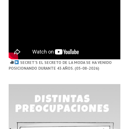
SECRET’S EL SECRETO DE LA MODA SE HA VENIDO
POSICIONANDO DURANTE 43 AÑOS. (05-08-2026)