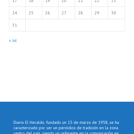
17
18
19
20
21
22
23
24
25
26
27
28
29
30
31
« Jul
Diario El Heraldo, fundado un 15 de marzo de 1958, se ha
caracterizado por ser un periódico de tradición en la zona
centro del país, siendo un referente en la comunicación en