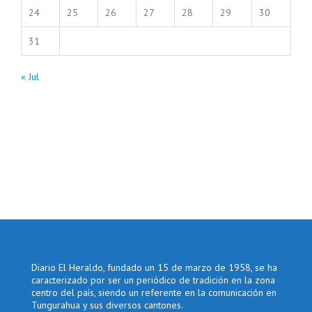
24
25
26
27
28
29
30
31
« Jul
Diario El Heraldo, fundado un 15 de marzo de 1958, se ha
caracterizado por ser un periódico de tradición en la zona
centro del país, siendo un referente en la comunicación en
Tungurahua y sus diversos cantones.