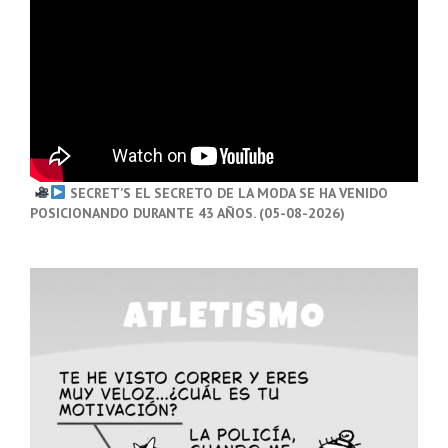
SECRET’S EL SECRETO DE LA MODA SE HA VENIDO
POSICIONANDO DURANTE 43 AÑOS. (05-08-2026)