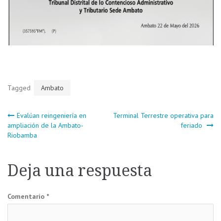
Tagged
Ambato
Navegación
Evalúan reingeniería en
Terminal Terrestre operativa para
ampliación de la Ambato-
feriado
Riobamba
de
entradas
Deja una respuesta
Comentario
*