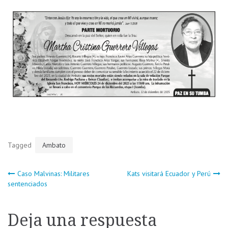
Tagged
Ambato
Navegación
Caso Malvinas: Militares
Kats visitará Ecuador y Perú
sentenciados
de
Deja una respuesta
entradas