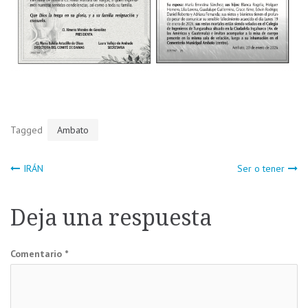
Tagged
Ambato
Navegación
IRÁN
Ser o tener
de
Deja una respuesta
entradas
Comentario
*