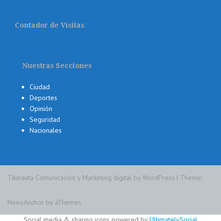
Contador de Visitas
Nuestras Secciones
Ciudad
Deportes
Opinión
Seguridad
Nacionales
Tikinauta Comunicación y Marketing digital by WordPress
|
Theme:
NewsAnchor
by aThemes.
Social media & sharing icons powered by
UltimatelySocial