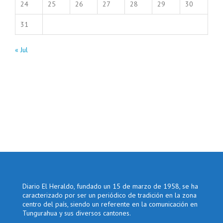
24
25
26
27
28
29
30
31
« Jul
Diario El Heraldo, fundado un 15 de marzo de 1958, se ha
caracterizado por ser un periódico de tradición en la zona
centro del país, siendo un referente en la comunicación en
Tungurahua y sus diversos cantones.