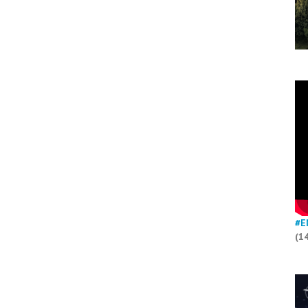
#E
(1