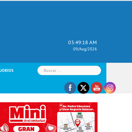
03:49:19 AM
09/Aug/2026
Buscar:
UORIOS