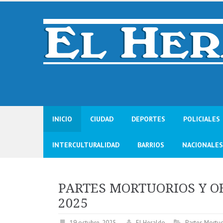
Skip
to
content
INICIO
CIUDAD
DEPORTES
POLICIALES
INTERCULTURALIDAD
BARRIOS
NACIONALES
PARTES MORTUORIOS Y O
2025
19 octubre, 2025
El Heraldo
Partes Mortu