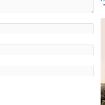
#E
EM