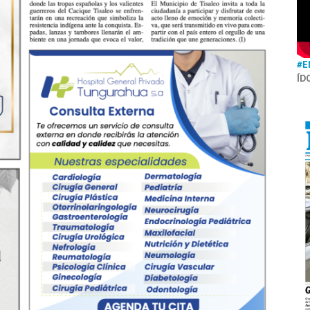
#E
ÍD