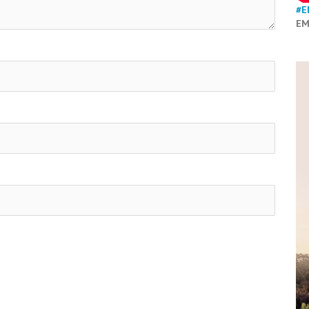
#E
EM