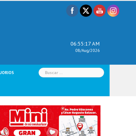
06:55:18 AM
08/Aug/2026
Buscar:
UORIOS