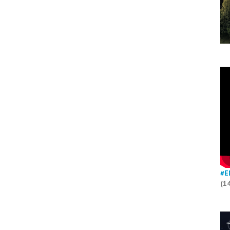
#E
(1