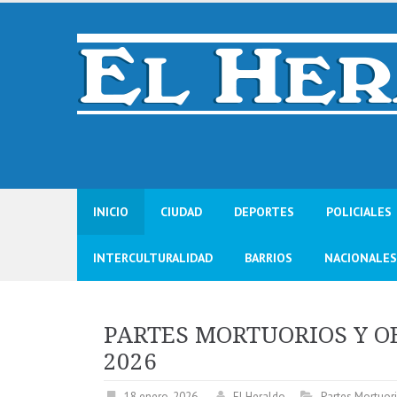
Skip
to
content
INICIO
CIUDAD
DEPORTES
POLICIALES
INTERCULTURALIDAD
BARRIOS
NACIONALES
PARTES MORTUORIOS Y OB
2026
18 enero, 2026
El Heraldo
Partes Mortuor