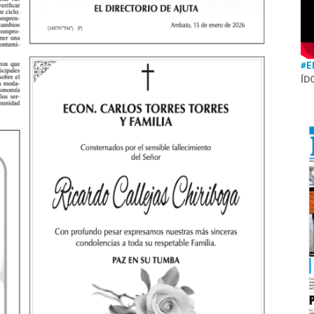
#E
ÍD