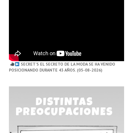
SECRET’S EL SECRETO DE LA MODA SE HA VENIDO
POSICIONANDO DURANTE 43 AÑOS. (05-08-2026)