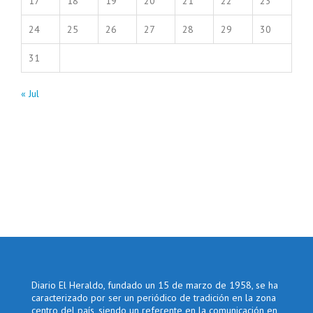
17
18
19
20
21
22
23
24
25
26
27
28
29
30
31
« Jul
Diario El Heraldo, fundado un 15 de marzo de 1958, se ha
caracterizado por ser un periódico de tradición en la zona
centro del país, siendo un referente en la comunicación en