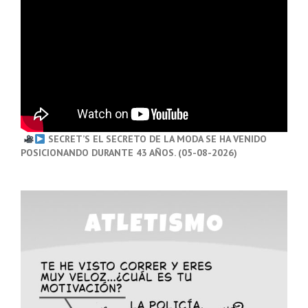
SECRET’S EL SECRETO DE LA MODA SE HA VENIDO
POSICIONANDO DURANTE 43 AÑOS. (05-08-2026)