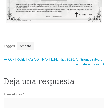
Tagged
Ambato
Navegación
CONTRA EL TRABAJO INFANTIL
Mundial 2026: Anfitriones salvaron
empate en casa
de
Deja una respuesta
entradas
Comentario
*