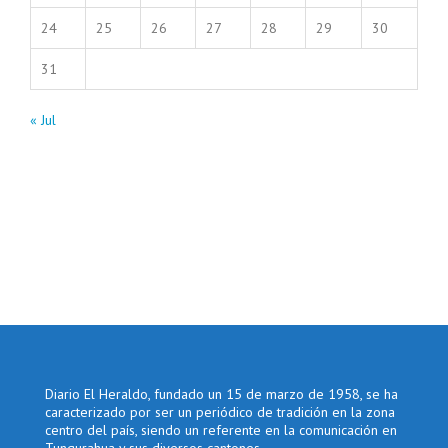
24
25
26
27
28
29
30
31
« Jul
Diario El Heraldo, fundado un 15 de marzo de 1958, se ha
caracterizado por ser un periódico de tradición en la zona
centro del país, siendo un referente en la comunicación en