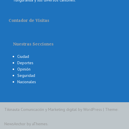
Tungurahua y sus diversos cantones.
Contador de Visitas
Nuestras Secciones
Ciudad
Deportes
Opinión
Seguridad
Nacionales
Tikinauta Comunicación y Marketing digital by WordPress
|
Theme:
NewsAnchor
by aThemes.