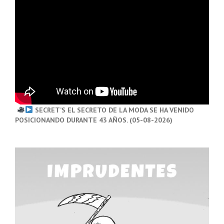
SECRET’S EL SECRETO DE LA MODA SE HA VENIDO
POSICIONANDO DURANTE 43 AÑOS. (05-08-2026)