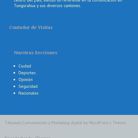
Tungurahua y sus diversos cantones.
Contador de Visitas
Nuestras Secciones
Ciudad
Deportes
Opinión
Seguridad
Nacionales
Tikinauta Comunicación y Marketing digital by WordPress
|
Theme:
NewsAnchor
by aThemes.