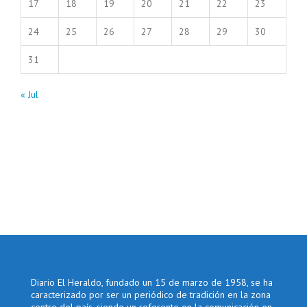
17
18
19
20
21
22
23
24
25
26
27
28
29
30
31
« Jul
Diario El Heraldo, fundado un 15 de marzo de 1958, se ha
caracterizado por ser un periódico de tradición en la zona
centro del país, siendo un referente en la comunicación en