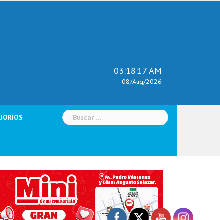
03:18:19 AM
08/Aug/2026
Buscar:
UORIOS