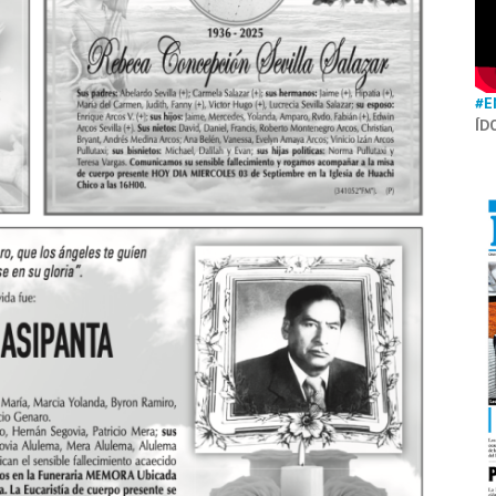
#E
ÍD