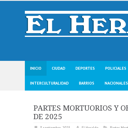
Skip
to
content
INICIO
CIUDAD
DEPORTES
POLICIALES
INTERCULTURALIDAD
BARRIOS
NACIONALES
PARTES MORTUORIOS Y O
DE 2025
3 septiembre, 2025
El Heraldo
Partes Mor