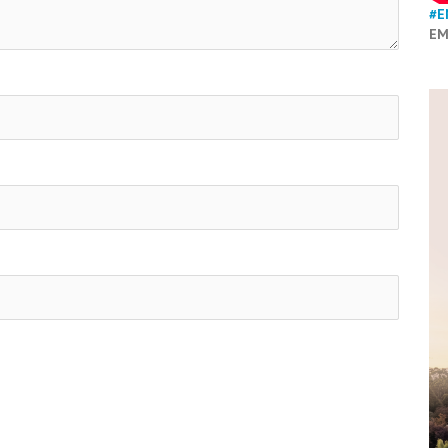
#E
EM