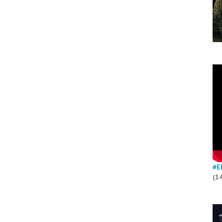
#E
(1