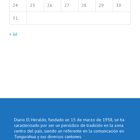
24
25
26
27
28
29
30
31
« Jul
Diario El Heraldo, fundado un 15 de marzo de 1958, se ha
caracterizado por ser un periódico de tradición en la zona
centro del país, siendo un referente en la comunicación en
Tungurahua y sus diversos cantones.