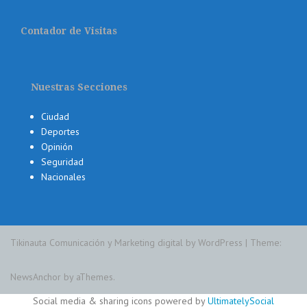
Contador de Visitas
Nuestras Secciones
Ciudad
Deportes
Opinión
Seguridad
Nacionales
Tikinauta Comunicación y Marketing digital by WordPress
|
Theme:
NewsAnchor
by aThemes.
Social media & sharing icons powered by
UltimatelySocial