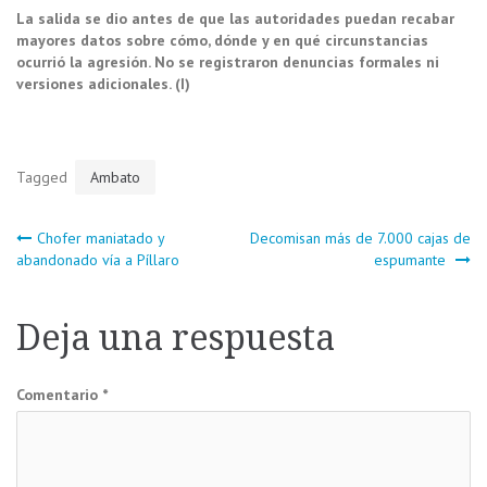
La salida se dio antes de que las autoridades puedan recabar
mayores datos sobre cómo, dónde y en qué circunstancias
ocurrió la agresión. No se registraron denuncias formales ni
versiones adicionales. (I)
Tagged
Ambato
Navegación
Chofer maniatado y
Decomisan más de 7.000 cajas de
abandonado vía a Píllaro
espumante
de
Deja una respuesta
entradas
Comentario
*