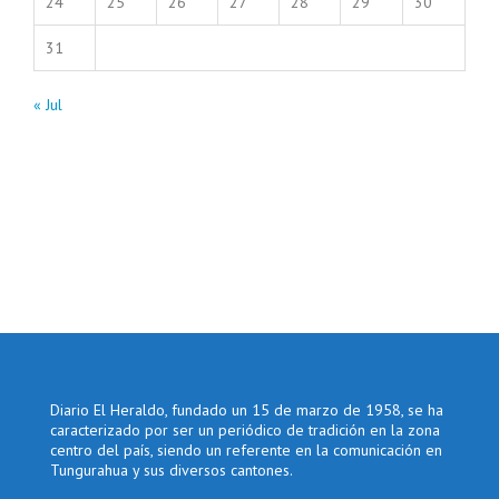
24
25
26
27
28
29
30
31
« Jul
Diario El Heraldo, fundado un 15 de marzo de 1958, se ha
caracterizado por ser un periódico de tradición en la zona
centro del país, siendo un referente en la comunicación en
Tungurahua y sus diversos cantones.