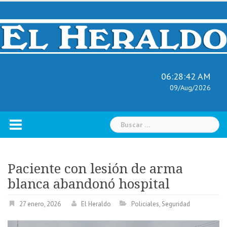
Skip
to
content
06:28:43 AM
09/Aug/2026
Buscar:
Paciente con lesión de arma
blanca abandonó hospital
27 enero, 2026
El Heraldo
Policiales
,
Seguridad