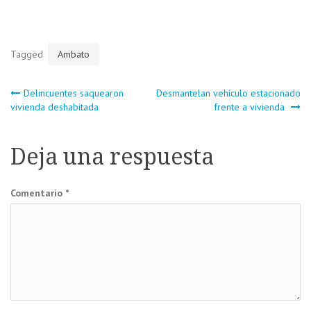
Tagged
Ambato
Navegación
Delincuentes saquearon
Desmantelan vehículo estacionado
vivienda deshabitada
frente a vivienda
de
Deja una respuesta
entradas
Comentario
*