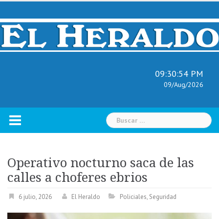
Skip
to
content
09:30:55 PM
09/Aug/2026
Buscar:
Operativo nocturno saca de las
calles a choferes ebrios
6 julio, 2026
El Heraldo
Policiales
,
Seguridad