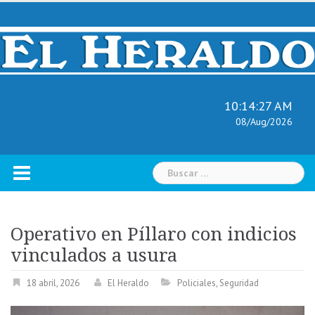
Skip
to
content
10:14:28 AM
08/Aug/2026
Buscar:
Operativo en Píllaro con indicios
vinculados a usura
18 abril, 2026
El Heraldo
Policiales
,
Seguridad