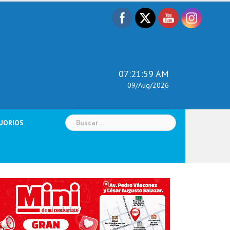
07:22:00 AM
09/Aug/2026
Buscar:
UORIOS