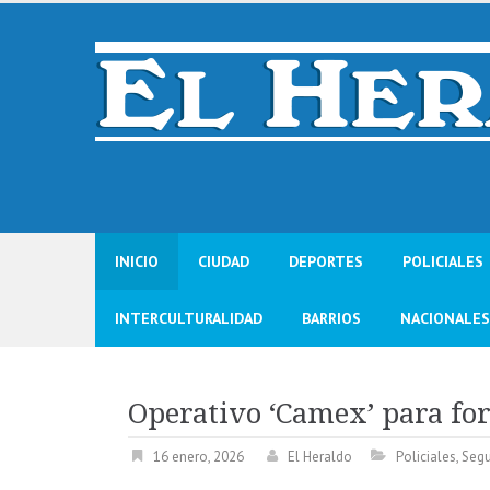
Skip
to
content
INICIO
CIUDAD
DEPORTES
POLICIALES
INTERCULTURALIDAD
BARRIOS
NACIONALES
Operativo ‘Camex’ para fo
16 enero, 2026
El Heraldo
Policiales
,
Segu