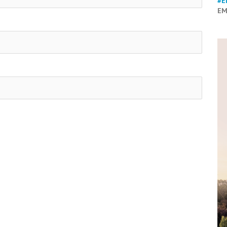
#E
EM