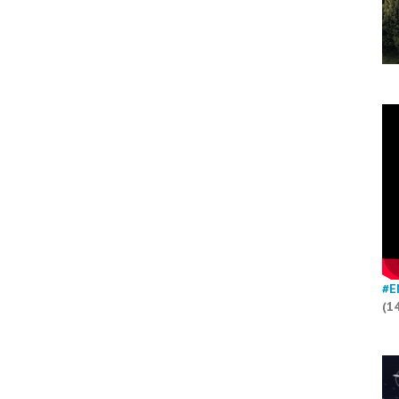
#E
(1