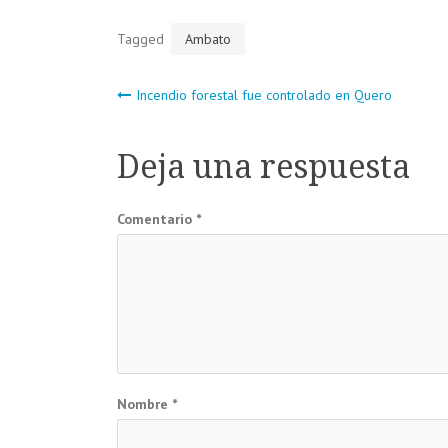
Tagged
Ambato
Navegación
Incendio forestal fue controlado en Quero
de
Deja una respuesta
entradas
Comentario
*
Nombre
*