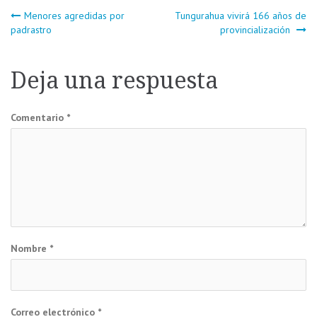
Navegación
Menores agredidas por
Tungurahua vivirá 166 años de
padrastro
provincialización
de
Deja una respuesta
entradas
Comentario
*
Nombre
*
Correo electrónico
*