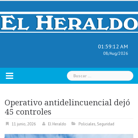
Skip
to
content
01:59:13 AM
08/Aug/2026
Buscar:
Operativo antidelincuencial dejó
45 controles
11 junio, 2026
El Heraldo
Policiales
,
Seguridad