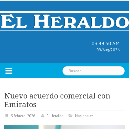
Skip
to
content
03:49:51 AM
09/Aug/2026
Buscar:
Nuevo acuerdo comercial con
Emiratos
5 febrero, 2026
El Heraldo
Nacionales