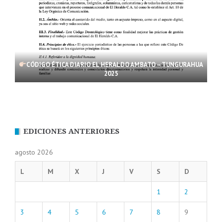
CÓDIGO ÉTICA DIARIO EL HERALDO AMBATO – TUNGURAHUA
2025
EDICIONES ANTERIORES
agosto 2026
L
M
X
J
V
S
D
1
2
3
4
5
6
7
8
9