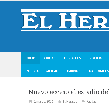
Skip
to
content
INICIO
CIUDAD
DEPORTES
POLICIALES
INTERCULTURALIDAD
BARRIOS
NACIONALES
Nuevo acceso al estadio de
1 marzo, 2026
El Heraldo
Ciudad