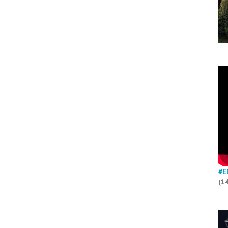
#E
(1