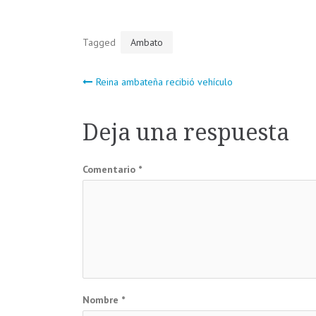
Tagged
Ambato
Navegación
Reina ambateña recibió vehículo
de
Deja una respuesta
entradas
Comentario
*
Nombre
*