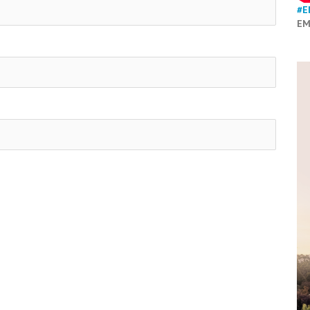
#E
EM