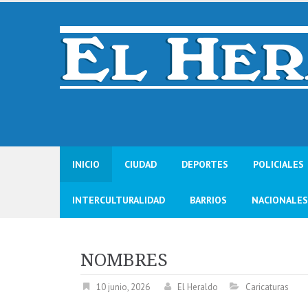
Skip
to
content
INICIO
CIUDAD
DEPORTES
POLICIALES
INTERCULTURALIDAD
BARRIOS
NACIONALES
NOMBRES
10 junio, 2026
El Heraldo
Caricaturas