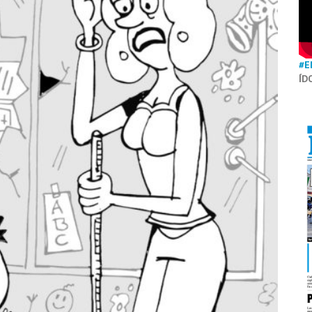
#E
ÍD