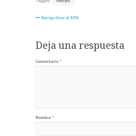
Tagged
Ambato
Navegación
Barriga llena al 80%
de
Deja una respuesta
entradas
Comentario
*
Nombre
*