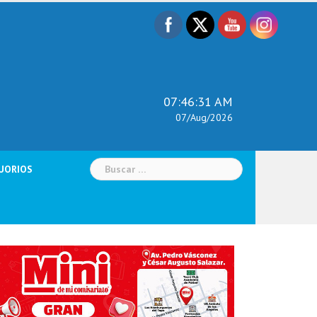
07:46:32 AM
07/Aug/2026
Buscar:
UORIOS