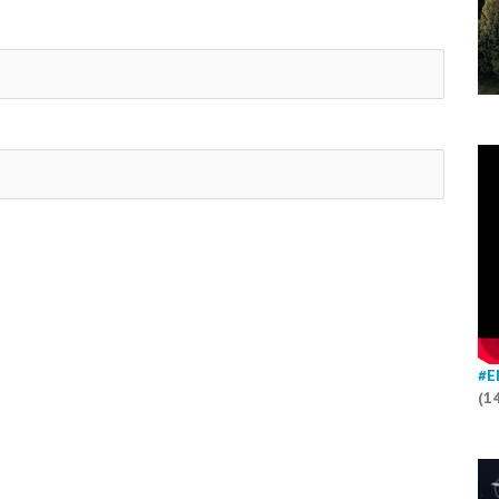
#E
(1