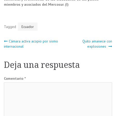
miembros y asociados del Mercosur. (I)
Tagged
Ecuador
Navegación
Cámara activa acopio por sismo
Quito amanece con
internacional
explosiones
de
Deja una respuesta
entradas
Comentario
*