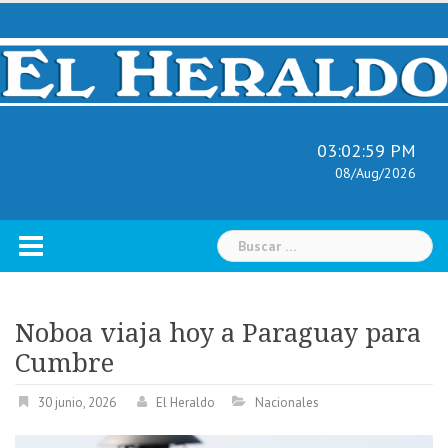
Skip
to
content
03:03:00 PM
08/Aug/2026
Buscar:
Noboa viaja hoy a Paraguay para
Cumbre
30 junio, 2026
El Heraldo
Nacionales