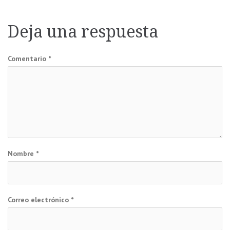
de
Deja una respuesta
entradas
Comentario
*
Nombre
*
Correo electrónico
*