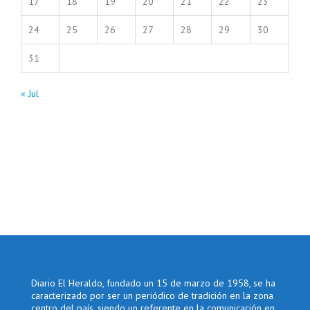
17
18
19
20
21
22
23
24
25
26
27
28
29
30
31
« Jul
Diario El Heraldo, fundado un 15 de marzo de 1958, se ha
caracterizado por ser un periódico de tradición en la zona
centro del país, siendo un referente en la comunicación en