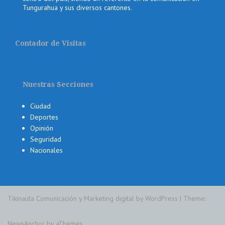
Tungurahua y sus diversos cantones.
Contador de Visitas
Nuestras Secciones
Ciudad
Deportes
Opinión
Seguridad
Nacionales
Tikinauta Comunicación y Marketing digital by WordPress
|
Theme:
NewsAnchor
by aThemes.