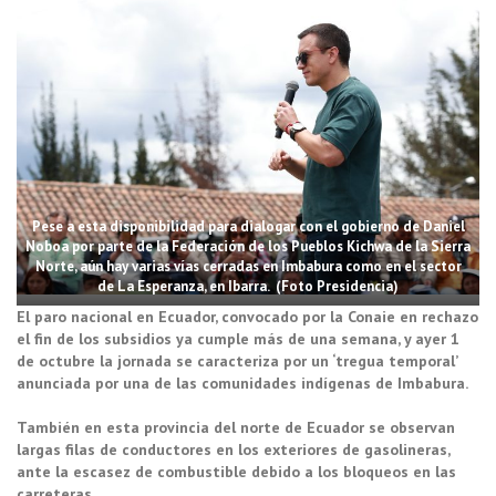
Pese a esta disponibilidad para dialogar con el gobierno de Daniel
Noboa por parte de la Federación de los Pueblos Kichwa de la Sierra
Norte, aún hay varias vías cerradas en Imbabura como en el sector
de La Esperanza, en Ibarra. (Foto Presidencia)
El paro nacional en Ecuador, convocado por la Conaie en rechazo
el fin de los subsidios ya cumple más de una semana, y ayer 1
de octubre la jornada se caracteriza por un ‘tregua temporal’
anunciada por una de las comunidades indígenas de Imbabura.
También en esta provincia del norte de Ecuador se observan
largas filas de conductores en los exteriores de gasolineras,
ante la escasez de combustible debido a los bloqueos en las
carreteras.