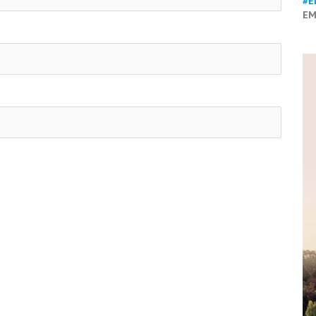
#E
EM