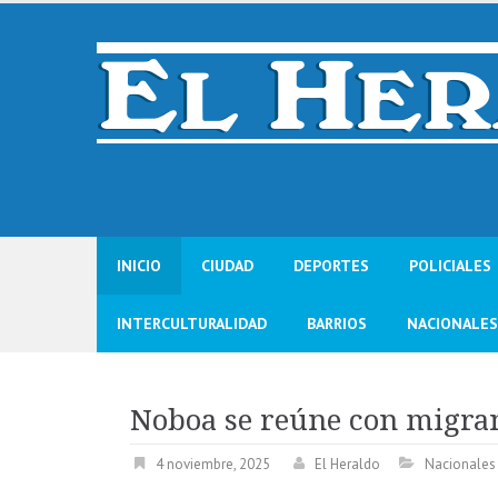
Skip
to
content
INICIO
CIUDAD
DEPORTES
POLICIALES
INTERCULTURALIDAD
BARRIOS
NACIONALES
Noboa se reúne con migra
4 noviembre, 2025
El Heraldo
Nacionales