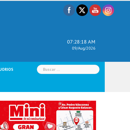
07:28:19 AM
09/Aug/2026
Buscar:
UORIOS