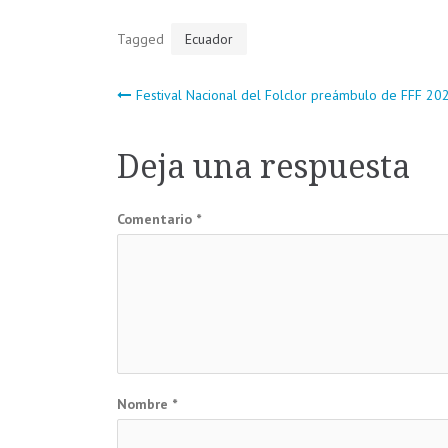
Tagged
Ecuador
Navegación
Festival Nacional del Folclor preámbulo de FFF 20
de
Deja una respuesta
entradas
Comentario
*
Nombre
*