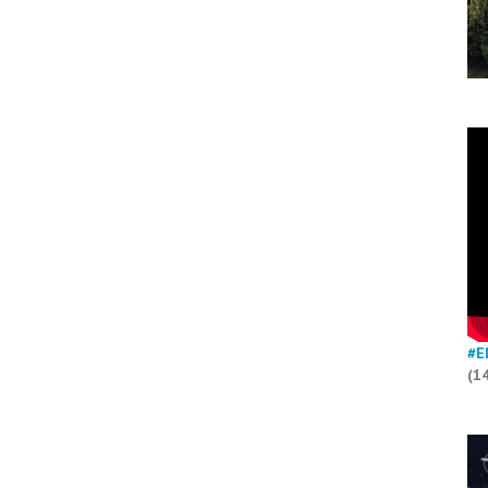
#E
(1