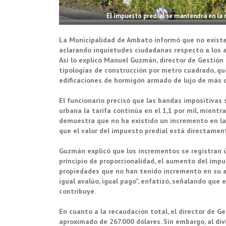
El impuesto predial se mantendrá en la 
La Municipalidad de Ambato informó que no existe
aclarando inquietudes ciudadanas respecto a los a
Así lo explicó Manuel Guzmán, director de Gestió
tipologías de construcción por metro cuadrado, qu
edificaciones de hormigón armado de lujo de más de
El funcionario precisó que las bandas impositivas
urbana la tarifa continúa en el 1,1 por mil, mientra
demuestra que no ha existido un incremento en las
que el valor del impuesto predial está directamen
Guzmán explicó que los incrementos se registran ú
principio de proporcionalidad, el aumento del impu
propiedades que no han tenido incremento en su a
igual avalúo, igual pago”, enfatizó, señalando que
contribuye.
En cuanto a la recaudación total, el director de G
aproximado de 267.000 dólares. Sin embargo, al div