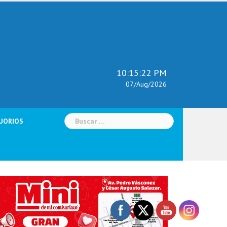
10:15:23 PM
07/Aug/2026
Buscar:
UORIOS