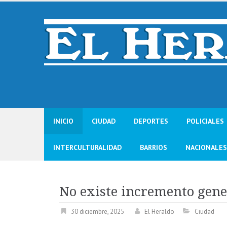
Skip
to
content
INICIO
CIUDAD
DEPORTES
POLICIALES
INTERCULTURALIDAD
BARRIOS
NACIONALES
No existe incremento gene
30 diciembre, 2025
El Heraldo
Ciudad