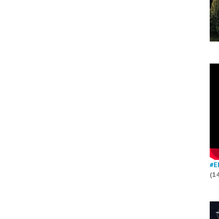
#E
(1