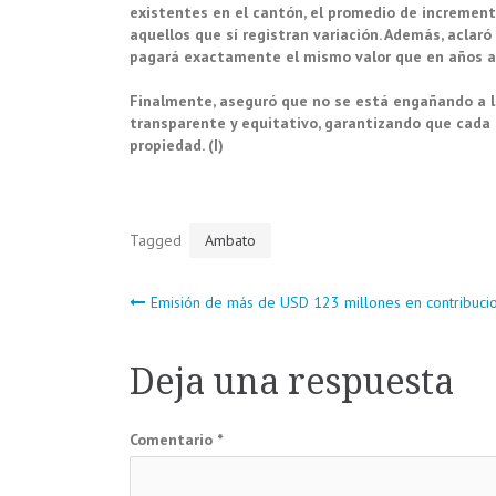
existentes en el cantón, el promedio de incremen
aquellos que sí registran variación. Además, aclar
pagará exactamente el mismo valor que en años a
Finalmente, aseguró que no se está engañando a la
transparente y equitativo, garantizando que cada 
propiedad. (I)
Tagged
Ambato
Navegación
Emisión de más de USD 123 millones en contribuci
de
Deja una respuesta
entradas
Comentario
*