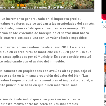
mayoría de los predios del cantón. (Foto El Heraldo)
 un incremento generalizado en el impuesto predial,
#E
valúos y valores que se aplican a las propiedades del cantón.
ÍD
n de Suelo, quien señaló que actualmente se manejan 19
e van desde viviendas de bareque en el sector rural hasta
 cuatro pisos, cada una con un valor técnico específico.
 se mantienen sin cambios desde el año 2018. En el área
s que en el área rural se mantiene en el 0,70 por mil, lo que
 tasas aplicadas por el Municipio. En este sentido, recalcó
te relacionado con el avalúo del inmueble.
nicamente en propiedades con avalúos altos y que, bajo el
esto se da en la misma proporción del valor del bien. “Las
valúo tampoco registran aumento en el impuesto predial; a
 este principio se basa en que quien más tiene, más
estión de Suelo indicó que sí se prevé un incremento
idir este monto entre los cerca de 270.000 predios