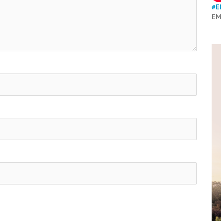
#E
EM