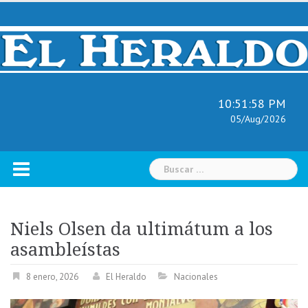
Skip
to
content
10:51:59 PM
05/Aug/2026
Buscar:
Niels Olsen da ultimátum a los
asambleístas
8 enero, 2026
El Heraldo
Nacionales