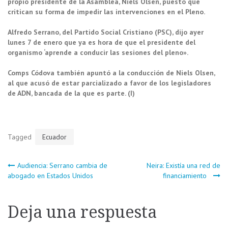
propio presidente de la Asamblea, Niels Olsen, puesto que
critican su forma de impedir las intervenciones en el Pleno.
Alfredo Serrano, del Partido Social Cristiano (PSC), dijo ayer
lunes 7 de enero que ya es hora de que el presidente del
organismo ‘aprende a conducir las sesiones del pleno».
Comps Códova también apuntó a la conducción de Niels Olsen,
al que acusó de estar parcializado a favor de los legisladores
de ADN, bancada de la que es parte. (I)
Tagged
Ecuador
Navegación
Audiencia: Serrano cambia de
Neira: Existía una red de
abogado en Estados Unidos
financiamiento
de
Deja una respuesta
entradas