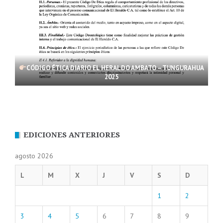
CÓDIGO ÉTICA DIARIO EL HERALDO AMBATO – TUNGURAHUA
2025
EDICIONES ANTERIORES
agosto 2026
L
M
X
J
V
S
D
1
2
3
4
5
6
7
8
9