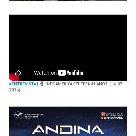
#ENTREVISTA
|
INDOAMÉRICA CELEBRA 41 AÑOS. (14-07-
2026)