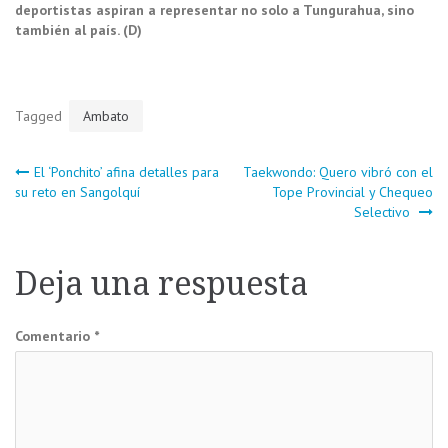
deportistas aspiran a representar no solo a Tungurahua, sino
también al país. (D)
Tagged
Ambato
Navegación
El ‘Ponchito’ afina detalles para
Taekwondo: Quero vibró con el
su reto en Sangolquí
Tope Provincial y Chequeo
Selectivo
de
entradas
Deja una respuesta
Comentario
*