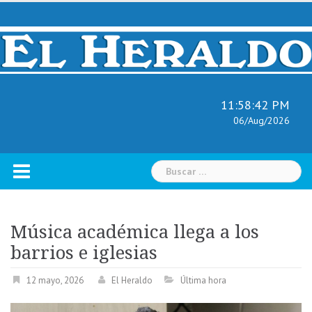
Skip
to
content
11:58:43 PM
06/Aug/2026
Buscar:
Música académica llega a los
barrios e iglesias
12 mayo, 2026
El Heraldo
Última hora