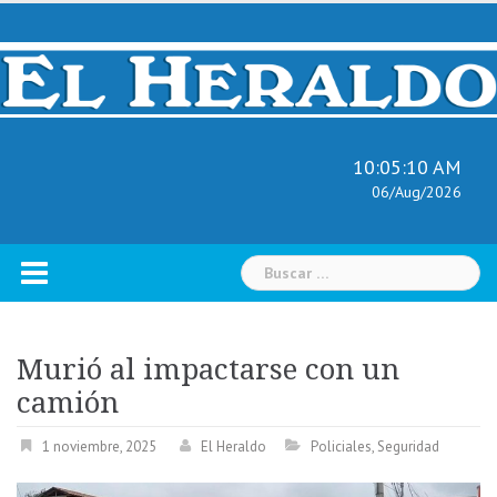
Skip
to
content
10:05:11 AM
06/Aug/2026
Buscar:
Murió al impactarse con un
camión
1 noviembre, 2025
El Heraldo
Policiales
,
Seguridad