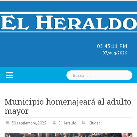
Skip
to
content
05:45:12 PM
07/Aug/2026
Buscar:
Municipio homenajeará al adulto
mayor
30 septiembre, 2025
El Heraldo
Ciudad